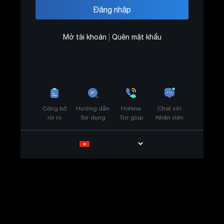
Mở tài khoản
|
Quên mật khẩu
Công bố
Hướng dẫn
Hotline
Chat với
rủi ro
Sử dụng
Trợ giúp
Nhân viên