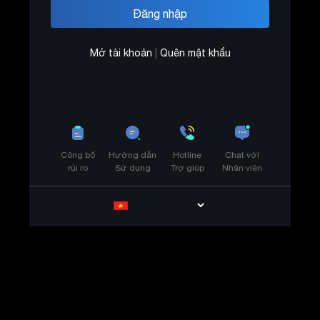
Mở tài khoản
|
Quên mật khẩu
Công bố
Hướng dẫn
Hotline
Chat với
rủi ro
Sử dụng
Trợ giúp
Nhân viên