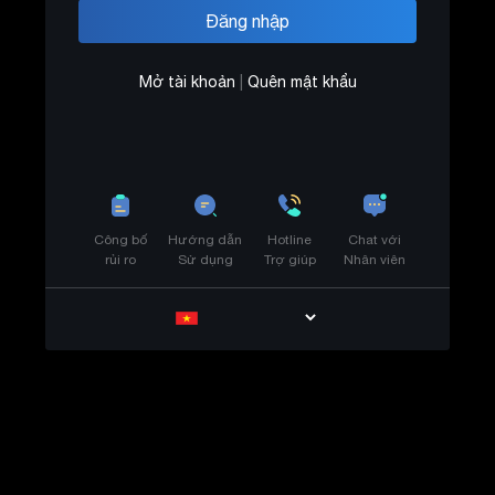
Mở tài khoản
|
Quên mật khẩu
Công bố
Hướng dẫn
Hotline
Chat với
rủi ro
Sử dụng
Trợ giúp
Nhân viên