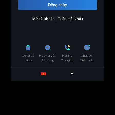
Mở tài khoản
|
Quên mật khẩu
Công bố
Hướng dẫn
Hotline
Chat với
rủi ro
Sử dụng
Trợ giúp
Nhân viên