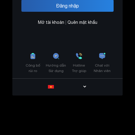
Mở tài khoản
|
Quên mật khẩu
Công bố
Hướng dẫn
Hotline
Chat với
rủi ro
Sử dụng
Trợ giúp
Nhân viên