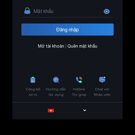
Mở tài khoản
|
Quên mật khẩu
Công bố
Hướng dẫn
Hotline
Chat với
rủi ro
Sử dụng
Trợ giúp
Nhân viên