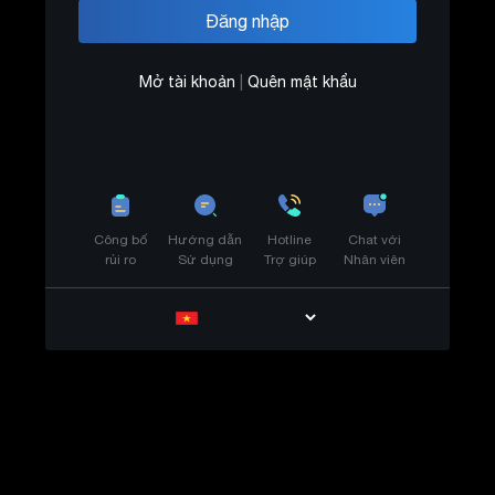
Mở tài khoản
|
Quên mật khẩu
Công bố
Hướng dẫn
Hotline
Chat với
rủi ro
Sử dụng
Trợ giúp
Nhân viên