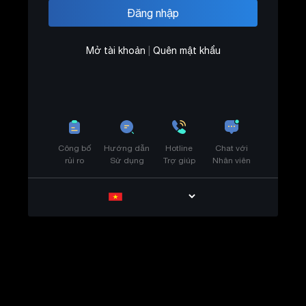
Mở tài khoản
|
Quên mật khẩu
Công bố
Hướng dẫn
Hotline
Chat với
rủi ro
Sử dụng
Trợ giúp
Nhân viên