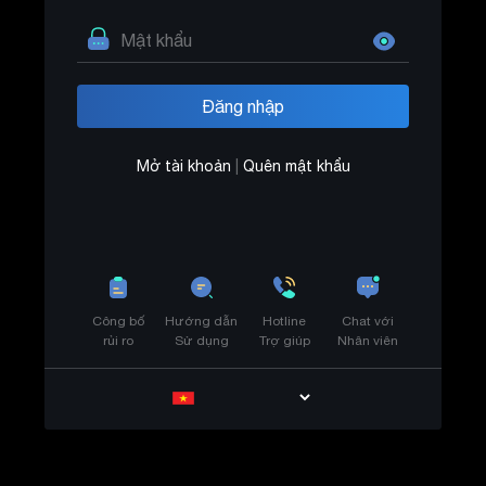
Mở tài khoản
|
Quên mật khẩu
Công bố
Hướng dẫn
Hotline
Chat với
rủi ro
Sử dụng
Trợ giúp
Nhân viên