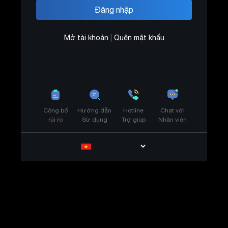
Mở tài khoản
|
Quên mật khẩu
Công bố
Hướng dẫn
Hotline
Chat với
rủi ro
Sử dụng
Trợ giúp
Nhân viên