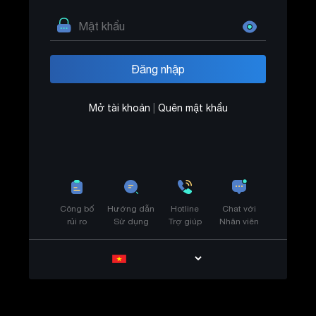
Mở tài khoản
|
Quên mật khẩu
Công bố
Hướng dẫn
Hotline
Chat với
rủi ro
Sử dụng
Trợ giúp
Nhân viên