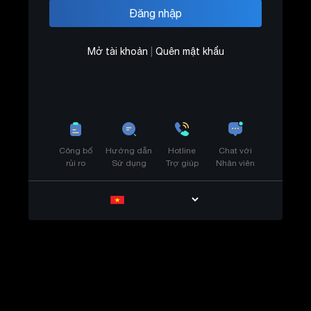
Mở tài khoản
|
Quên mật khẩu
Công bố
Hướng dẫn
Hotline
Chat với
rủi ro
Sử dụng
Trợ giúp
Nhân viên