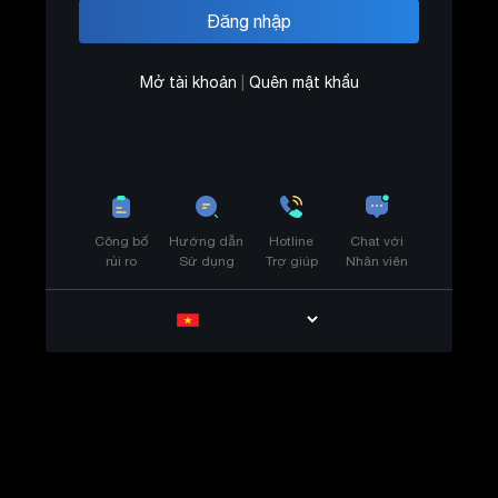
Mở tài khoản
|
Quên mật khẩu
Công bố
Hướng dẫn
Hotline
Chat với
rủi ro
Sử dụng
Trợ giúp
Nhân viên