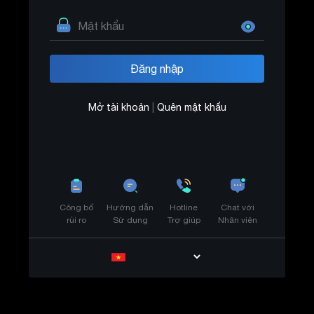
Mở tài khoản
|
Quên mật khẩu
Công bố
Hướng dẫn
Hotline
Chat với
rủi ro
Sử dụng
Trợ giúp
Nhân viên