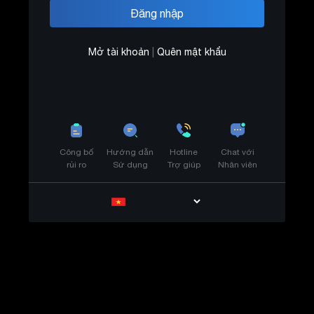
Mở tài khoản
|
Quên mật khẩu
Công bố
Hướng dẫn
Hotline
Chat với
rủi ro
Sử dụng
Trợ giúp
Nhân viên