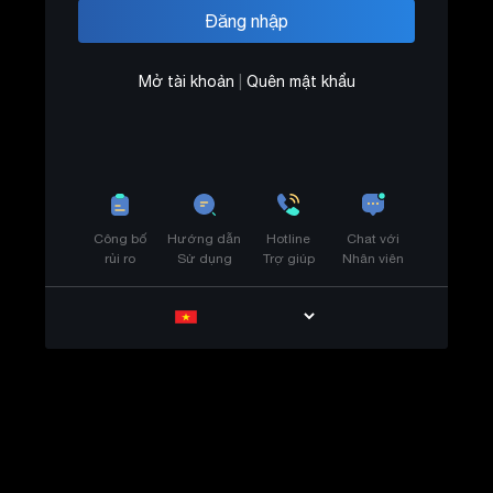
Mở tài khoản
|
Quên mật khẩu
Công bố
Hướng dẫn
Hotline
Chat với
rủi ro
Sử dụng
Trợ giúp
Nhân viên