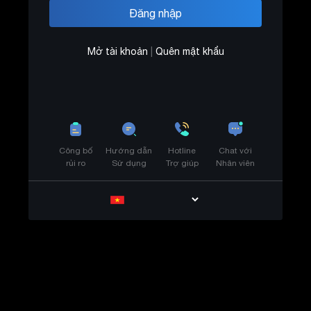
Mở tài khoản
|
Quên mật khẩu
Công bố
Hướng dẫn
Hotline
Chat với
rủi ro
Sử dụng
Trợ giúp
Nhân viên