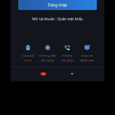
Mở tài khoản
|
Quên mật khẩu
Công bố
Hướng dẫn
Hotline
Chat với
rủi ro
Sử dụng
Trợ giúp
Nhân viên