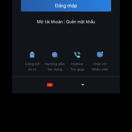
Mở tài khoản
|
Quên mật khẩu
Công bố
Hướng dẫn
Hotline
Chat với
rủi ro
Sử dụng
Trợ giúp
Nhân viên