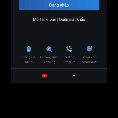
Mở tài khoản
|
Quên mật khẩu
Công bố
Hướng dẫn
Hotline
Chat với
rủi ro
Sử dụng
Trợ giúp
Nhân viên