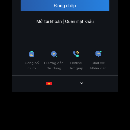
Mở tài khoản
|
Quên mật khẩu
Công bố
Hướng dẫn
Hotline
Chat với
rủi ro
Sử dụng
Trợ giúp
Nhân viên