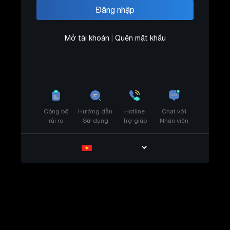
Mở tài khoản
|
Quên mật khẩu
Công bố
Hướng dẫn
Hotline
Chat với
rủi ro
Sử dụng
Trợ giúp
Nhân viên