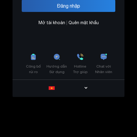
Mở tài khoản
|
Quên mật khẩu
Công bố
Hướng dẫn
Hotline
Chat với
rủi ro
Sử dụng
Trợ giúp
Nhân viên