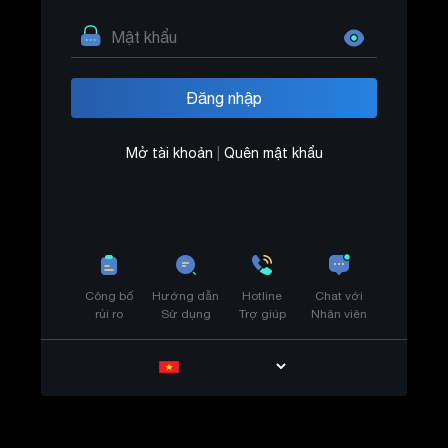
Mở tài khoản
|
Quên mật khẩu
Công bố
Hướng dẫn
Hotline
Chat với
rủi ro
Sử dụng
Trợ giúp
Nhân viên