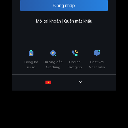
Mở tài khoản
|
Quên mật khẩu
Công bố
Hướng dẫn
Hotline
Chat với
rủi ro
Sử dụng
Trợ giúp
Nhân viên