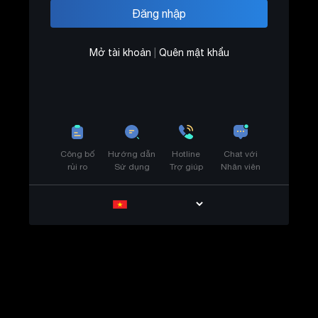
Mở tài khoản
|
Quên mật khẩu
Công bố
Hướng dẫn
Hotline
Chat với
rủi ro
Sử dụng
Trợ giúp
Nhân viên