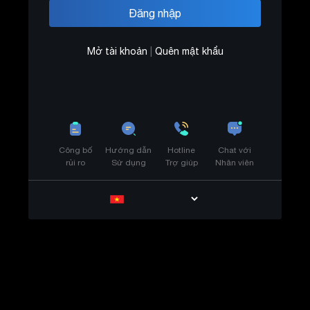
Mở tài khoản
|
Quên mật khẩu
Công bố
Hướng dẫn
Hotline
Chat với
rủi ro
Sử dụng
Trợ giúp
Nhân viên