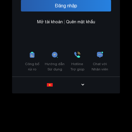
Mở tài khoản
|
Quên mật khẩu
Công bố
Hướng dẫn
Hotline
Chat với
rủi ro
Sử dụng
Trợ giúp
Nhân viên