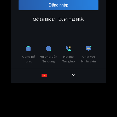
Mở tài khoản
|
Quên mật khẩu
Công bố
Hướng dẫn
Hotline
Chat với
rủi ro
Sử dụng
Trợ giúp
Nhân viên