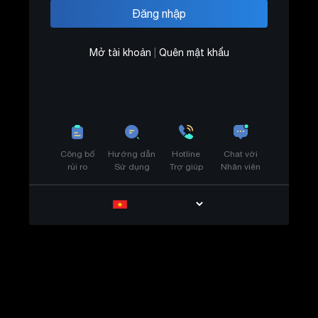
Mở tài khoản
|
Quên mật khẩu
Công bố
Hướng dẫn
Hotline
Chat với
rủi ro
Sử dụng
Trợ giúp
Nhân viên