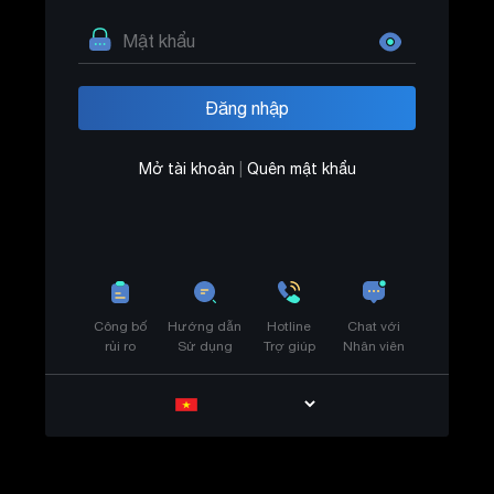
Mở tài khoản
|
Quên mật khẩu
Công bố
Hướng dẫn
Hotline
Chat với
rủi ro
Sử dụng
Trợ giúp
Nhân viên