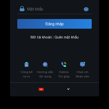
Mở tài khoản
|
Quên mật khẩu
Công bố
Hướng dẫn
Hotline
Chat với
rủi ro
Sử dụng
Trợ giúp
Nhân viên