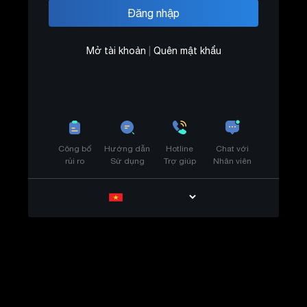
Mở tài khoản
|
Quên mật khẩu
Công bố
Hướng dẫn
Hotline
Chat với
rủi ro
Sử dụng
Trợ giúp
Nhân viên