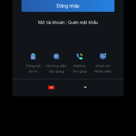
Mở tài khoản
|
Quên mật khẩu
Công bố
Hướng dẫn
Hotline
Chat với
rủi ro
Sử dụng
Trợ giúp
Nhân viên