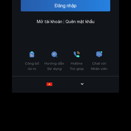
Mở tài khoản
|
Quên mật khẩu
Công bố
Hướng dẫn
Hotline
Chat với
rủi ro
Sử dụng
Trợ giúp
Nhân viên