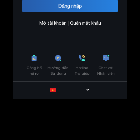
Mở tài khoản
|
Quên mật khẩu
Công bố
Hướng dẫn
Hotline
Chat với
rủi ro
Sử dụng
Trợ giúp
Nhân viên