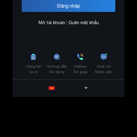
Mở tài khoản
|
Quên mật khẩu
Công bố
Hướng dẫn
Hotline
Chat với
rủi ro
Sử dụng
Trợ giúp
Nhân viên