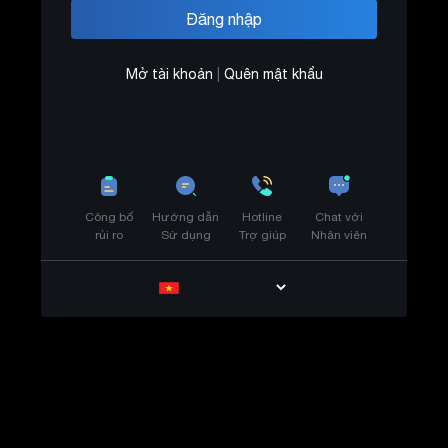
Mở tài khoản
|
Quên mật khẩu
Công bố
Hướng dẫn
Hotline
Chat với
rủi ro
Sử dụng
Trợ giúp
Nhân viên