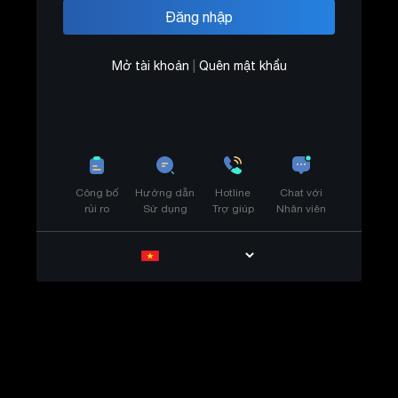
Mở tài khoản
|
Quên mật khẩu
Công bố
Hướng dẫn
Hotline
Chat với
rủi ro
Sử dụng
Trợ giúp
Nhân viên