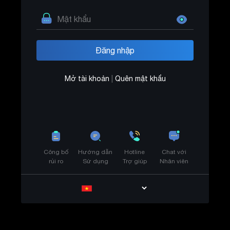
Mở tài khoản
|
Quên mật khẩu
Công bố
Hướng dẫn
Hotline
Chat với
rủi ro
Sử dụng
Trợ giúp
Nhân viên