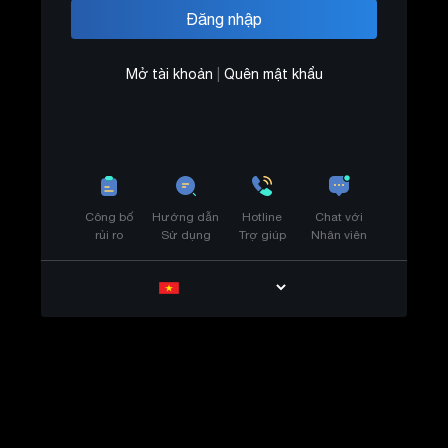
Mở tài khoản
|
Quên mật khẩu
Công bố
Hướng dẫn
Hotline
Chat với
rủi ro
Sử dụng
Trợ giúp
Nhân viên