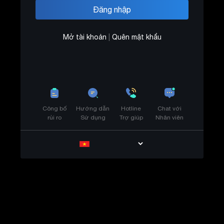
Mở tài khoản
|
Quên mật khẩu
Công bố
Hướng dẫn
Hotline
Chat với
rủi ro
Sử dụng
Trợ giúp
Nhân viên