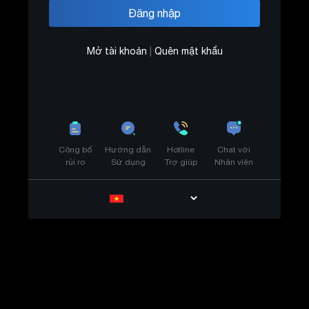
Mở tài khoản
|
Quên mật khẩu
Công bố
Hướng dẫn
Hotline
Chat với
rủi ro
Sử dụng
Trợ giúp
Nhân viên