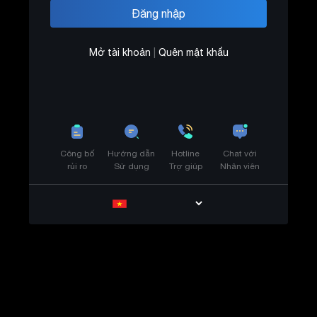
Mở tài khoản
|
Quên mật khẩu
Công bố
Hướng dẫn
Hotline
Chat với
rủi ro
Sử dụng
Trợ giúp
Nhân viên