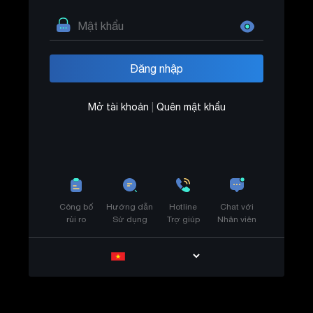
Mở tài khoản
|
Quên mật khẩu
Công bố
Hướng dẫn
Hotline
Chat với
rủi ro
Sử dụng
Trợ giúp
Nhân viên