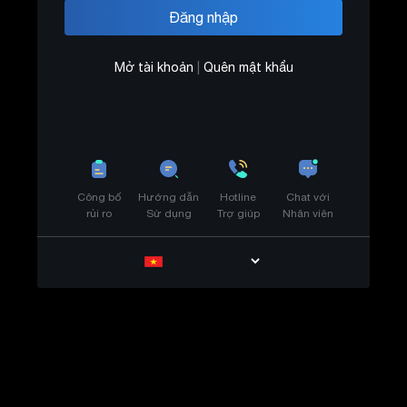
Mở tài khoản
|
Quên mật khẩu
Công bố
Hướng dẫn
Hotline
Chat với
rủi ro
Sử dụng
Trợ giúp
Nhân viên