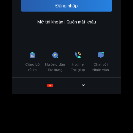
Mở tài khoản
|
Quên mật khẩu
Công bố
Hướng dẫn
Hotline
Chat với
rủi ro
Sử dụng
Trợ giúp
Nhân viên