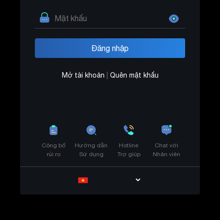
Mở tài khoản
|
Quên mật khẩu
Công bố
Hướng dẫn
Hotline
Chat với
rủi ro
Sử dụng
Trợ giúp
Nhân viên