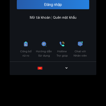
Mở tài khoản
|
Quên mật khẩu
Công bố
Hướng dẫn
Hotline
Chat với
rủi ro
Sử dụng
Trợ giúp
Nhân viên