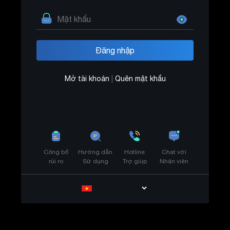
Mở tài khoản
|
Quên mật khẩu
Công bố
Hướng dẫn
Hotline
Chat với
rủi ro
Sử dụng
Trợ giúp
Nhân viên